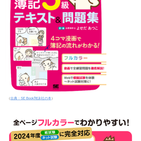
（
出典：SE Book翔泳社の本
）