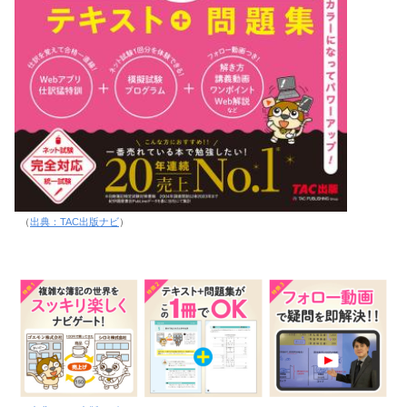
（
出典：TAC出版ナビ
）