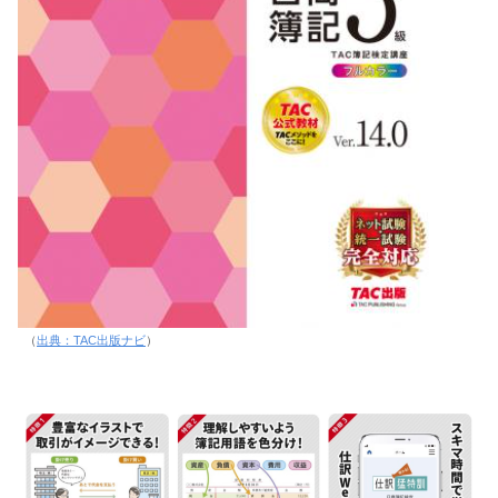
（
出典：TAC出版ナビ
）