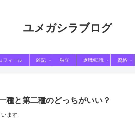
ユメガシラブログ
ロフィール
雑記
独立
退職/転職
資格
一種と第二種のどっちがいい？
ています。