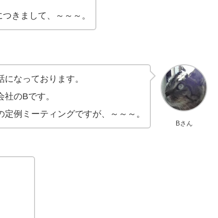
につきまして、～～～。
話になっております。
会社のBです。
の定例ミーティングですが、～～～。
Bさん