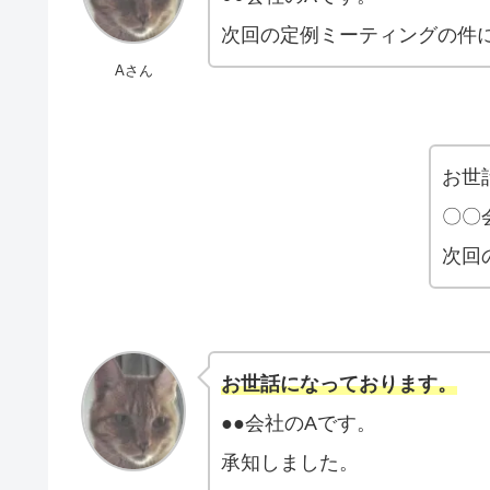
次回の定例ミーティングの件
Aさん
お世
〇〇
次回
お世話になっております。
●●会社のAです。
承知しました。