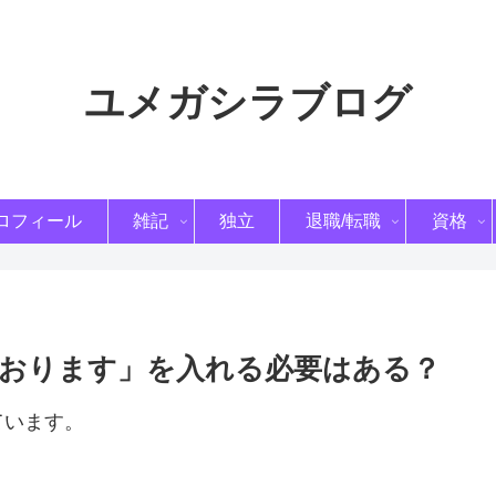
ユメガシラブログ
ロフィール
雑記
独立
退職/転職
資格
おります」を入れる必要はある？
ています。