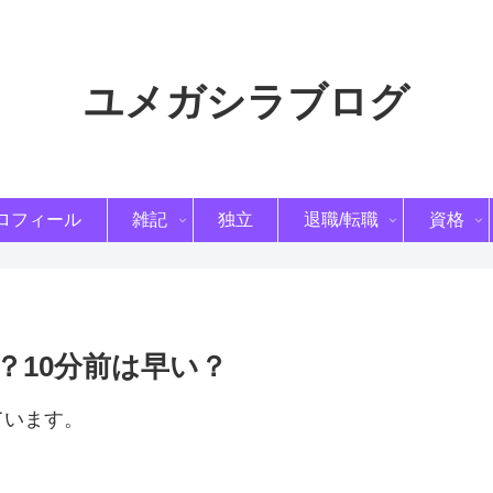
ユメガシラブログ
ロフィール
雑記
独立
退職/転職
資格
？10分前は早い？
ています。