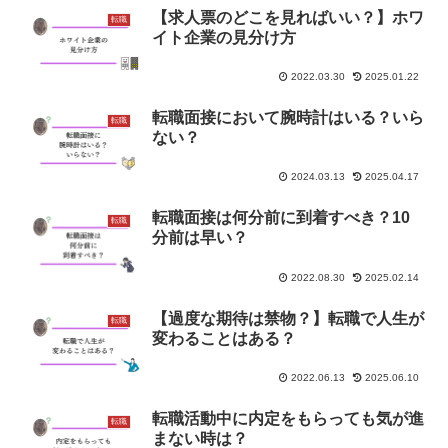
【求人票のどこを見ればいい？】ホワ
転職
イト企業の見分け方
2022.03.30
2025.01.22
転職面接において腕時計はいる？いら
転職
ない？
2024.03.13
2025.04.17
転職面接は何分前に到着すべき？10
転職
分前は早い？
2022.08.30
2025.02.14
【過度な期待は禁物？】転職で人生が
転職
変わることはある？
2022.06.13
2025.06.10
転職活動中に内定をもらっても気が進
転職
まない時は？