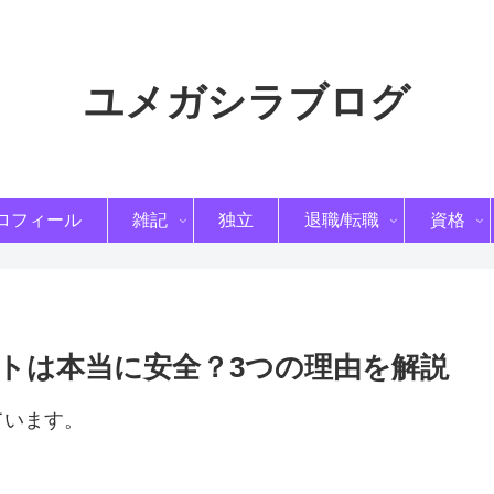
ユメガシラブログ
ロフィール
雑記
独立
退職/転職
資格
トは本当に安全？3つの理由を解説
ています。