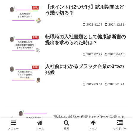
【ポイントは2つだけ】試用期間はど
転職
う乗り切る？
2021.12.27
2024.12.31
転職時の入社書類として健康診断書の
転職
提出を求められた時は？
2024.02.29
2025.04.15
入社前にわかるブラック企業の3つの
転職
兆候
2022.03.31
2025.01.24
面接中の雑談の真意とは？3つの注意点も
解説
メニュー
ホーム
検索
トップ
サイドバー