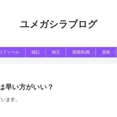
ユメガシラブログ
ロフィール
雑記
独立
退職/転職
資格
は早い方がいい？
ています。