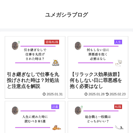
ユメガシラブログ
退職/転職
人生
引き継ぎなしで仕事を丸
【リラックス効果抜群】
投げされた時は？対処法
何もしない日に罪悪感を
と注意点を解説
抱く必要はなし
2025.01.31
2025.01.28
2025.02.23
読書
転職