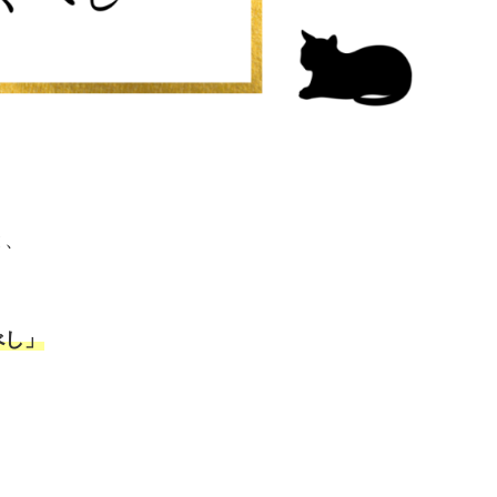
と、
べし」