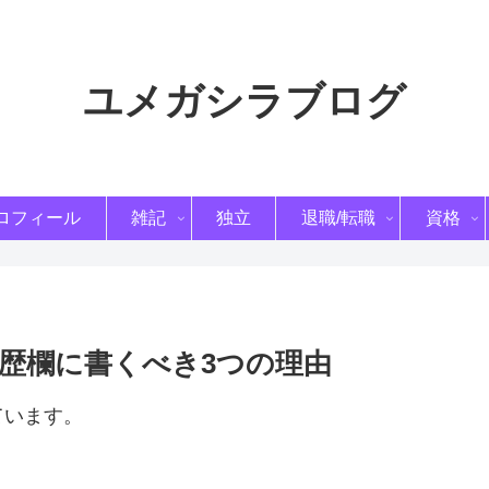
ユメガシラブログ
ロフィール
雑記
独立
退職/転職
資格
歴欄に書くべき3つの理由
ています。